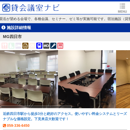
賢岳が望める会場で、各種会議、セミナー、ゼミ等が実施可能です。宿泊施設（貸別
施設詳細情報
MG四日市
近鉄四日市駅から徒歩3分と絶好のアクセス。使いやすい料金システムとリーズ
ナブルな価格設定。下見来店大歓迎です！
059-336-6450