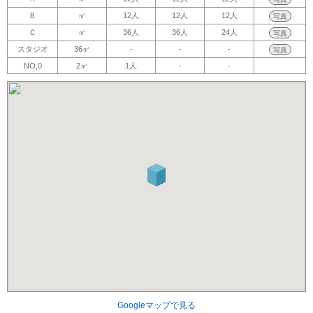
Ｂ
㎡
12人
12人
12人
写真
Ｃ
㎡
36人
36人
24人
写真
スタジオ
36㎡
-
-
-
写真
NO,0
2㎡
1人
-
-
Googleマップで見る