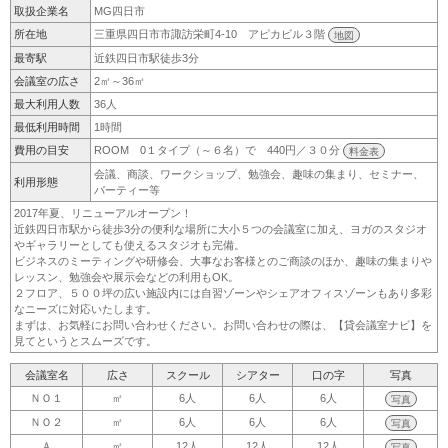
取扱企業名
MG四日市
所在地
三重県四日市市諏訪栄町4-10 アピカビル３階
地図
最寄駅
近鉄四日市駅徒歩3分
会議室の広さ
2㎡～36㎡
最大利用人数
36人
最低利用時間
1時間
費用の目安
ROOM 0１タイプ（～６名）で 440円／３０分
料金表
会議、商談、ワークショップ、勉強会、趣味の集まり、セミナー、
利用形態
パーティー等
2017年夏、リニューアルオープン！
近鉄四日市駅から徒歩3分の便利な場所に大小５つの会議室に加え、ヨガのスタジオ
やギャラリーとしても使えるスタジオも完備。
ビジネスのミーティングや研修会、大事なお客様とのご商談のほか、趣味の集まりや
レッスン、勉強会や展示会などの利用もOK。
２フロア、５００坪の広い施設内には自習ゾーンやシェアオフィスゾーンもあり多彩
なニーズに対応いたします。
まずは、お気軽にお問い合わせください。お問い合わせの際は、【貸会議室ナビ】を
見てというとスムーズです。
会議室名
広さ
スクール
シアター
口の字
写真
ＮＯ１
㎡
6人
6人
6人
写真
ＮＯ２
㎡
6人
6人
6人
写真
Ａ
㎡
12人
12人
12人
写真