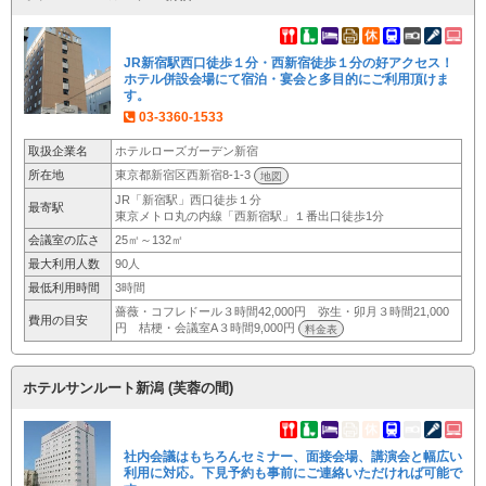
JR新宿駅西口徒歩１分・西新宿徒歩１分の好アクセス！
ホテル併設会場にて宿泊・宴会と多目的にご利用頂けま
す。
03-3360-1533
取扱企業名
ホテルローズガーデン新宿
所在地
東京都新宿区西新宿8-1-3
地図
JR「新宿駅」西口徒歩１分
最寄駅
東京メトロ丸の内線「西新宿駅」１番出口徒歩1分
会議室の広さ
25㎡～132㎡
最大利用人数
90人
最低利用時間
3時間
薔薇・コフレドール３時間42,000円 弥生・卯月３時間21,000
費用の目安
円 桔梗・会議室A３時間9,000円
料金表
ホテルサンルート新潟 (芙蓉の間)
社内会議はもちろんセミナー、面接会場、講演会と幅広い
利用に対応。下見予約も事前にご連絡いただければ可能で