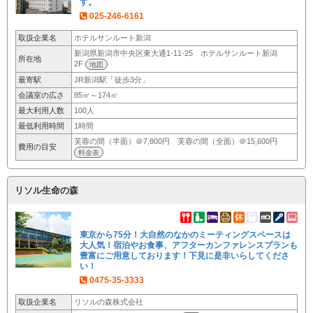
す。
025-246-6161
取扱企業名
ホテルサンルート新潟
新潟県新潟市中央区東大通1-11-25 ホテルサンルート新潟
所在地
2F
地図
最寄駅
JR新潟駅「徒歩3分」
会議室の広さ
85㎡～174㎡
最大利用人数
100人
最低利用時間
1時間
芙蓉の間（半面）＠7,800円 芙蓉の間（全面）＠15,600円
費用の目安
料金表
リソル生命の森
東京から75分！大自然のなかのミーティングスペースは
大人気！宿泊やお食事、アフターカンファレンスプランも
豊富にご用意しております！下見に是非いらしてくださ
い！
0475-35-3333
取扱企業名
リソルの森株式会社