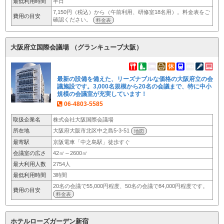
最低利用時間
半日
7,150円（税込）から（午前利用、研修室18名用）。料金表をご
費用の目安
確認ください。
料金表
大阪府立国際会議場 （グランキューブ大阪）
最新の設備を備えた、リーズナブルな価格の大阪府立の会
議施設です。3,000名規模から20名の会議まで、特に中小
規模の会議室が充実しています！
06-4803-5585
取扱企業名
株式会社大阪国際会議場
所在地
大阪府大阪市北区中之島5-3-51
地図
最寄駅
京阪電車「中之島駅」徒歩すぐ
会議室の広さ
42㎡～2600㎡
最大利用人数
2754人
最低利用時間
3時間
20名の会議で55,000円程度、50名の会議で84,000円程度です。
費用の目安
料金表
ホテルローズガーデン新宿