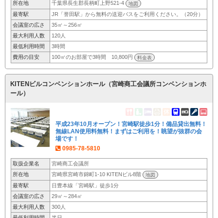
所在地
千葉県長生郡長柄町上野521-4
地図
最寄駅
JR「誉田駅」から無料の送迎バスをご利用ください。（20分）
会議室の広さ
35㎡～256㎡
最大利用人数
120人
最低利用時間
3時間
費用の目安
100㎡のお部屋で3時間 10,800円
料金表
KITENビルコンベンションホール（宮崎商工会議所コンベンションホ
ール）
平成23年10月オープン！宮崎駅徒歩1分！備品貸出無料！
無線LAN使用料無料！まずはご利用を！眺望が抜群の会
場です！
0985-78-5810
取扱企業名
宮崎商工会議所
所在地
宮崎県宮崎市錦町1-10 KITENビル8階
地図
最寄駅
日豊本線「宮崎駅」徒歩1分
会議室の広さ
29㎡～284㎡
最大利用人数
300人
最低利用時間
半日