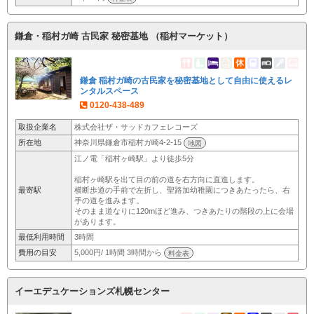
鎌倉・稲村ガ崎 古民家 秘密基地 （稲村マーケット）
鎌倉 稲村ガ崎の古民家を秘密基地として自由に使えるレ
ンタルスペース
0120-438-489
取扱企業名
株式会社ザ・サッドカフェレコーズ
所在地
神奈川県鎌倉市稲村ガ崎4-2-15
地図
江ノ電「稲村ヶ崎駅」より徒歩5分
稲村ヶ崎駅を出て目の前の道を右方向に直進します。
最寄駅
横断歩道の手前で左折し、聖路加幼稚園につきあたったら、右
手の道を進みます。
そのまま道なりに120mほど進み、つきあたりの階段の上に会場
があります。
最低利用時間
3時間
費用の目安
5,000円/ 1時間 3時間から
料金表
イーエデュケーションズ札幌センター