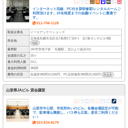
インターネット回線、PC付き貸研修室/レンタルルームご
利用頂けます。20名程度までの会議/イベントに最適で
す。
011-706-1126
取扱企業名
イーエデュケーションズ
北海道札幌市北区北7条西5丁目8-1 北7条ヨシヤビル4階
所在地
地図
最寄駅
JR/市営地下鉄 「札幌駅」北口より徒歩2分
会議室の広さ
25㎡
最大利用人数
24人
最低利用時間
3時間
費用の目安
会議室3時間10,000円、PC込研修室3時間25,000円
料金表
山形県JAビル 貸会議室
山形市中心部、市役所向いのビル。各種会場設定が可能
で、駐車場も隣接し、バス停も正面。是非ご利用くださ
い！
023-634-8170