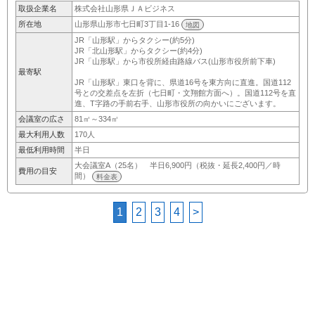
取扱企業名
株式会社山形県ＪＡビジネス
所在地
山形県山形市七日町3丁目1-16
地図
JR「山形駅」からタクシー(約5分)
JR「北山形駅」からタクシー(約4分)
JR「山形駅」から市役所経由路線バス(山形市役所前下車)
最寄駅
JR「山形駅」東口を背に、県道16号を東方向に直進。国道112
号との交差点を左折（七日町・文翔館方面へ）。国道112号を直
進、T字路の手前右手、山形市役所の向かいにございます。
会議室の広さ
81㎡～334㎡
最大利用人数
170人
最低利用時間
半日
大会議室A（25名） 半日6,900円（税抜・延長2,400円／時
費用の目安
間）
料金表
1
2
3
4
>