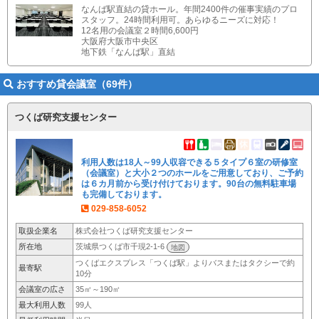
なんば駅直結の貸ホール。年間2400件の催事実績のプロ
スタッフ。24時間利用可。あらゆるニーズに対応！
12名用の会議室２時間6,600円
大阪府大阪市中央区
地下鉄「なんば駅」直結
おすすめ貸会議室（69件）
つくば研究支援センター
利用人数は18人～99人収容できる５タイプ６室の研修室
（会議室）と大小２つのホールをご用意しており、ご予約
は６カ月前から受け付けております。90台の無料駐車場
も完備しております。
029-858-6052
取扱企業名
株式会社つくば研究支援センター
所在地
茨城県つくば市千現2-1-6
地図
つくばエクスプレス「つくば駅」よりバスまたはタクシーで約
最寄駅
10分
会議室の広さ
35㎡～190㎡
最大利用人数
99人