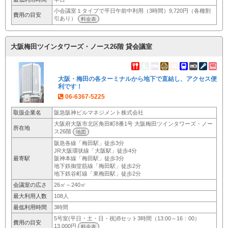
小会議室１タイプで平日午前中利用（3時間）9,720円（各種割
費用の目安
引あり）
料金表
大阪梅田ツインタワーズ・ノース26階 貸会議室
大阪・梅田の各ターミナルから地下で直結し、アクセス便
利です！
06-6367-5225
取扱企業名
阪急阪神ビルマネジメント株式会社
大阪府大阪市北区角田町8番1号 大阪梅田ツインタワーズ・ノー
所在地
ス26階
地図
阪急各線「梅田駅」徒歩3分
JR大阪環状線「大阪駅」徒歩4分
最寄駅
阪神本線「梅田駅」徒歩3分
地下鉄御堂筋線「梅田駅」徒歩2分
地下鉄谷町線「東梅田駅」徒歩2分
会議室の広さ
26㎡～240㎡
最大利用人数
108人
最低利用時間
3時間
5号室(平日・土・日・祝)Bセット3時間（13:00～16：00）
費用の目安
13,000円
料金表